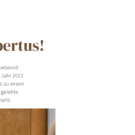
ertus!
liebevoll
m Jahr 2013
ns zu einem
 gelebte
steht.