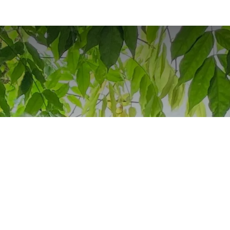
ung im Kräuter-W
Das "Freistädter Lied" von "Kellerbauer" Herbert Köppl