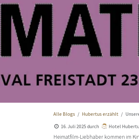
Alle Blogs
Hubertus erzählt
Unsere
16. Juli 2025
durch
Hotel Hubertu
Heimatfilm-Liebhaber kommen im Kino 