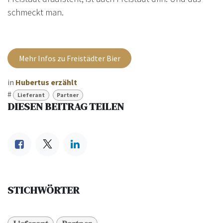
schmeckt man.
Mehr Infos zu Freistädter Bier
in
Hubertus erzählt
#
Lieferant
Partner
DIESEN BEITRAG TEILEN
STICHWÖRTER