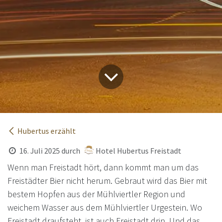
Hubertus erzählt
16. Juli 2025
durch
Hotel Hubertus Freistadt
Wenn man Freistadt hört, dann kommt man um das
Freistädter Bier nicht herum. Gebraut wird das Bier mit
bestem Hopfen aus der Mühlviertler Region und
weichem Wasser aus dem Mühlviertler Urgestein. Wo
Freistadt draufsteht, ist auch Freistadt drin. Und das